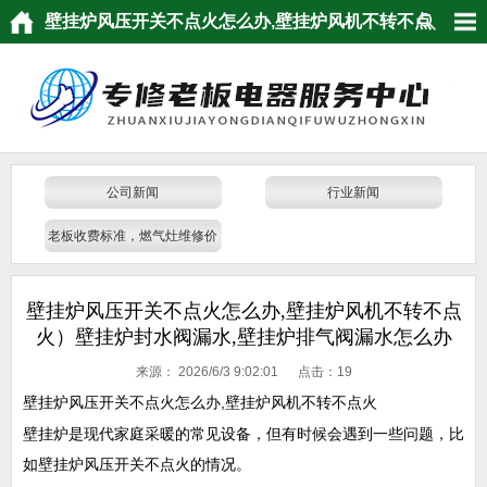
壁挂炉风压开关不点火怎么办,壁挂炉风机不转不点
火）壁挂炉封水阀漏水,壁挂炉排气阀漏水怎么办
公司新闻
行业新闻
老板收费标准，燃气灶维修价
格
壁挂炉风压开关不点火怎么办,壁挂炉风机不转不点
火）壁挂炉封水阀漏水,壁挂炉排气阀漏水怎么办
来源：
2026/6/3 9:02:01 点击：
19
壁挂炉风压开关不点火怎么办,壁挂炉风机不转不点火
壁挂炉是现代家庭采暖的常见设备，但有时候会遇到一些问题，比
如壁挂炉风压开关不点火的情况。