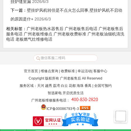
挂炉缝里漏
2026/6/3
下一篇：
壁挂炉风机转但是不点火怎么回事,壁挂炉风机不启动
的原因是什+
2026/6/3
相关标签：
广州老板热水器售后
广州老板售后电话
广州老板售后
服务电话
广州老板维修点
广州老板收费标准
广州老板油烟机清洗
电话
老板燃气灶维修电话
官方首页
|
维修点查询
|
收费标准
|
幸运活动
|
客服中心
Copyright 版权所有
广州老板售后
All Reserved
服务区域：天河 越秀 荔湾 白云 花都 海珠 番禺 | 全国可预约
智选家电 开启优质生活
广州老板维修服务电话
：
ICP备00086793号-3