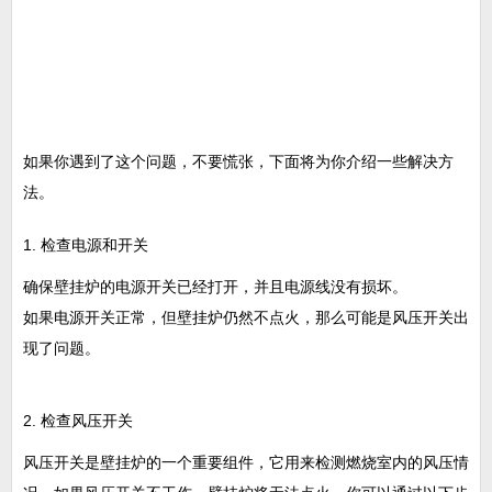
如果你遇到了这个问题，不要慌张，下面将为你介绍一些解决方
法。
1. 检查电源和开关
确保壁挂炉的电源开关已经打开，并且电源线没有损坏。
如果电源开关正常，但壁挂炉仍然不点火，那么可能是风压开关出
现了问题。
2. 检查风压开关
风压开关是壁挂炉的一个重要组件，它用来检测燃烧室内的风压情